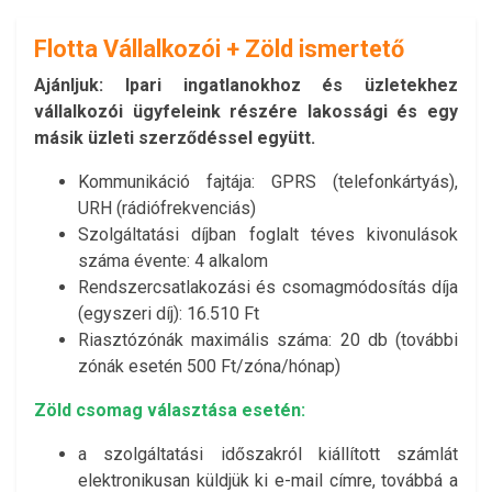
Flotta Vállalkozói + Zöld ismertető
Ajánljuk:
Ipari ingatlanokhoz és üzletekhez
vállalkozói
ügyfeleink részére lakossági és egy
másik üzleti szerződéssel együtt.
Kommunikáció fajtája: GPRS (telefonkártyás),
URH (rádiófrekvenciás)
Szolgáltatási díjban foglalt téves kivonulások
száma évente: 4 alkalom
Rendszercsatlakozási és csomagmódosítás díja
(egyszeri díj): 16.510 Ft
Riasztózónák maximális száma: 20 db (további
zónák esetén 500 Ft/zóna/hónap)
Zöld csomag választása esetén:
a szolgáltatási időszakról kiállított számlát
elektronikusan küldjük ki e-mail címre, továbbá a